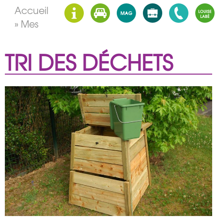
Accueil
»
Mes
Démarches
»
Tri des déchets
TRI DES DÉCHETS