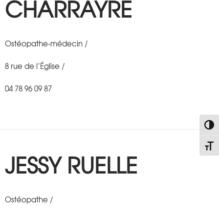
CHARRAYRE
Ostéopathe-médecin /
8 rue de l’Église /
04 78 96 09 87
PASS
CHAN
JESSY RUELLE
Ostéopathe /